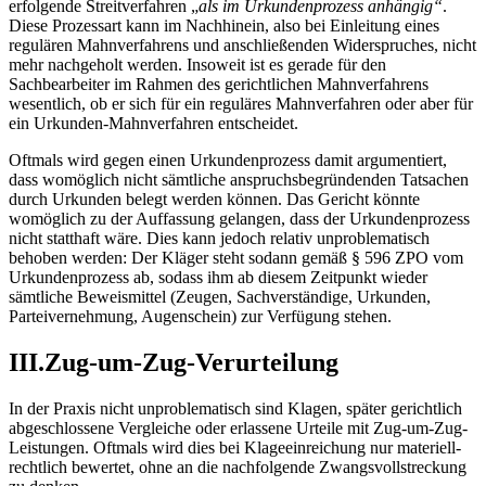
erfolgende Streitverfahren „
als im Urkundenprozess anhängig“
.
Diese Prozessart kann im Nachhinein, also bei Einleitung eines
regulären Mahnverfahrens und anschließenden Widerspruches, nicht
mehr nachgeholt werden. Insoweit ist es gerade für den
Sachbearbeiter im Rahmen des gerichtlichen Mahnverfahrens
wesentlich, ob er sich für ein reguläres Mahnverfahren oder aber für
ein Urkunden-Mahnverfahren entscheidet.
Oftmals wird gegen einen Urkundenprozess damit argumentiert,
dass womöglich nicht sämtliche anspruchsbegründenden Tatsachen
durch Urkunden belegt werden können. Das Gericht könnte
womöglich zu der Auffassung gelangen, dass der Urkundenprozess
nicht statthaft wäre. Dies kann jedoch relativ unproblematisch
behoben werden: Der Kläger steht sodann gemäß § 596 ZPO vom
Urkundenprozess ab, sodass ihm ab diesem Zeitpunkt wieder
sämtliche Beweismittel (Zeugen, Sachverständige, Urkunden,
Parteivernehmung, Augenschein) zur Verfügung stehen.
III.Zug-um-Zug-Verurteilung
In der Praxis nicht unproblematisch sind Klagen, später gerichtlich
abgeschlossene Vergleiche oder erlassene Urteile mit Zug-um-Zug-
Leistungen. Oftmals wird dies bei Klageeinreichung nur materiell-
rechtlich bewertet, ohne an die nachfolgende Zwangsvollstreckung