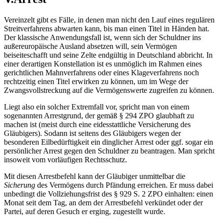
Vereinzelt gibt es Fälle, in denen man nicht den Lauf eines regulären
Streitverfahrens abwarten kann, bis man einen Titel in Händen hat.
Der klassische Anwendungsfall ist, wenn sich der Schuldner ins
außereuropäische Ausland absetzen will, sein Vermögen
beiseiteschafft und seine Zelte endgültig in Deutschland abbricht. In
einer derartigen Konstellation ist es unmöglich im Rahmen eines
gerichtlichen Mahnverfahrens oder eines Klageverfahrens noch
rechtzeitig einen Titel erwirken zu können, um im Wege der
Zwangsvollstreckung auf die Vermögenswerte zugreifen zu können.
Liegt also ein solcher Extremfall vor, spricht man von einem
sogenannten Arrestgrund, der gemäß § 294 ZPO glaubhaft zu
machen ist (meist durch eine eidesstattliche Versicherung des
Gläubigers). Sodann ist seitens des Gläubigers wegen der
besonderen Eilbedürftigkeit ein dinglicher Arrest oder ggf. sogar ein
persönlicher Arrest gegen den Schuldner zu beantragen. Man spricht
insoweit vom vorläufigen Rechtsschutz.
Mit diesen Arrestbefehl kann der Gläubiger unmittelbar die
Sicherung
des Vermögens durch Pfändung erreichen. Er muss dabei
unbedingt die Vollziehungsfrist des § 929 S. 2 ZPO einhalten: einen
Monat seit dem Tag, an dem der Arrestbefehl verkündet oder der
Partei, auf deren Gesuch er erging, zugestellt wurde.