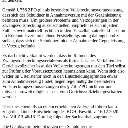
zu denken.
Gemäß § 756 ZPO gilt als besondere Vollstreckungsvoraussetzung,
dass sich der Schuldner in Annahmeverzug mit der Gegenleistung
befinden muss. Um größere Probleme und Verzögerungen in der
Zwangsvollstreckung auszuschließen, empfiehlt es sich in jedem
Fall – soweit materiell-rechtlich in dem Einzelfall zutreffend – schon
im Erkenntnisverfahren einen Feststellungsantrag dahingehend zu
stellen, dass sich der Schuldner mit der Annahme der Gegenleistung
in Verzug befindet.
Es darf nicht verkannt werden, dass im Rahmen des
Zwangsvollstreckungsverfahrens als formalistisches Verfahren der
Gerichtsvollzieher bzw. das Vollstreckungsorgan nur den Titel selbst
zur Prüfung der Voraussetzungen heranziehen kann. Wenn sich also
weder im Urteilstenor noch in den Entscheidungsgründen etwas
zum Annahmeverzug findet, liegen regelmäßig die besonderen
Vollstreckungsvoraussetzungen des § 756 ZPO nicht vor und
müssen – soweit möglich – erst vom Gerichtsvollzieher geschaffen
werden.
Dass dies ebenfalls zu einem erheblichen Aufwand führen kann
zeigt die aktuelle Entscheidung des BGH, Beschl. v. 16.12.2020 –
Az. VII ZB 46/18. Dort lag folgender Sachverhalt zugrunde:
Die Gläubigerin betreibt gegen den Schuldner die