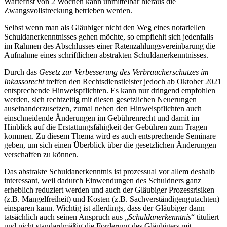
Wartefrist von 2 Wochen kann unmittelbar hieraus die
Zwangsvollstreckung betrieben werden.
Selbst wenn man als Gläubiger nicht den Weg eines notariellen
Schuldanerkenntnisses gehen möchte, so empfiehlt sich jedenfalls
im Rahmen des Abschlusses einer Ratenzahlungsvereinbarung die
Aufnahme eines schriftlichen abstrakten Schuld­anerkenntnisses.
Durch das
Gesetz zur Verbesserung des Verbraucherschutzes im
Inkassorecht
treffen den Rechtsdienstleister jedoch ab Oktober 2021
entsprechende Hinweispflichten. Es kann nur dringend empfohlen
werden, sich rechtzeitig mit diesen gesetzlichen Neuerungen
auseinanderzusetzen, zumal neben den Hinweispflichten auch
einschneidende Änderungen im Gebührenrecht und damit im
Hinblick auf die Erstattungsfähigkeit der Gebühren zum Tragen
kommen. Zu diesem Thema wird es auch entsprechende Seminare
geben, um sich einen Überblick über die gesetzlichen Änderungen
verschaffen zu können.
Das abstrakte Schuldanerkenntnis ist prozessual vor allem deshalb
interessant, weil dadurch Einwendungen des Schuldners ganz
erheblich reduziert werden und auch der Gläubiger Prozessrisiken
(z.B. Mangelfreiheit) und Kosten (z.B. Sachverständigengutachten)
einsparen kann. Wichtig ist allerdings, dass der Gläubiger dann
tatsächlich auch seinen Anspruch aus „
Schuldanerkenntnis
“ tituliert
und nicht standardmäßig die Forderung des Gläubigers mit