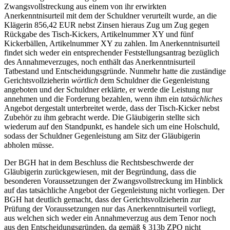
Zwangsvollstreckung aus einem von ihr erwirkten
Anerkenntnisurteil mit dem der Schuldner verurteilt wurde, an die
Klägerin 856,42 EUR nebst Zinsen hieraus Zug um Zug gegen
Rückgabe des Tisch-Kickers, Artikelnummer XY und fünf
Kickerbällen, Artikelnummer XY zu zahlen. Im Anerkenntnisurteil
findet sich weder ein entsprechender Feststellungsantrag bezüglich
des Annahmeverzuges, noch enthält das Anerkenntnisurteil
Tatbestand und Entscheidungsgründe. Nunmehr hatte die zuständige
Gerichtsvollzieherin
wörtlich
dem Schuldner die Gegenleistung
angeboten und der Schuldner erklärte, er werde die Leistung nur
annehmen und die Forderung bezahlen, wenn ihm ein
tatsächliches
Angebot dergestalt unterbreitet werde, dass der Tisch-Kicker nebst
Zubehör zu ihm gebracht werde. Die Gläubigerin stellte sich
wiederum auf den Standpunkt, es handele sich um eine Holschuld,
sodass der Schuldner Gegenleistung am Sitz der Gläubigerin
abholen müsse.
Der BGH hat in dem Beschluss die Rechtsbeschwerde der
Gläubigerin zurückgewiesen, mit der Begründung, dass die
besonderen Voraussetzungen der Zwangsvollstreckung im Hinblick
auf das tatsächliche Angebot der Gegenleistung nicht vorliegen. Der
BGH hat deutlich gemacht, dass der Gerichtsvollzieherin zur
Prüfung der Voraussetzungen nur das Anerkenntnisurteil vorliegt,
aus welchen sich weder ein Annahmeverzug aus dem Tenor noch
aus den Entscheidungsgründen, da gemäß § 313b ZPO nicht