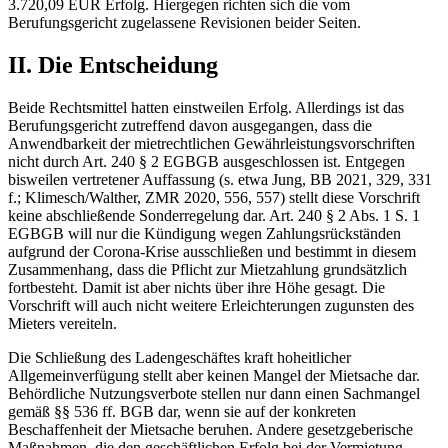
3.720,09 EUR Erfolg. Hiergegen richten sich die vom
Berufungsgericht zugelassene Revisionen beider Seiten.
II. Die Entscheidung
Beide Rechtsmittel hatten einstweilen Erfolg. Allerdings ist das
Berufungsgericht zutreffend davon ausgegangen, dass die
Anwendbarkeit der mietrechtlichen Gewährleistungsvorschriften
nicht durch Art. 240 § 2 EGBGB ausgeschlossen ist. Entgegen
bisweilen vertretener Auffassung (s. etwa Jung, BB 2021, 329, 331
f.; Klimesch/Walther, ZMR 2020, 556, 557) stellt diese Vorschrift
keine abschließende Sonderregelung dar. Art. 240 § 2 Abs. 1 S. 1
EGBGB will nur die Kündigung wegen Zahlungsrückständen
aufgrund der Corona-Krise ausschließen und bestimmt in diesem
Zusammenhang, dass die Pflicht zur Mietzahlung grundsätzlich
fortbesteht. Damit ist aber nichts über ihre Höhe gesagt. Die
Vorschrift will auch nicht weitere Erleichterungen zugunsten des
Mieters vereiteln.
Die Schließung des Ladengeschäftes kraft hoheitlicher
Allgemeinverfügung stellt aber keinen Mangel der Mietsache dar.
Behördliche Nutzungsverbote stellen nur dann einen Sachmangel
gemäß §§ 536 ff. BGB dar, wenn sie auf der konkreten
Beschaffenheit der Mietsache beruhen. Andere gesetzgeberische
Maßnahmen, die den geschäftlichen Erfolg bei der Vermietung