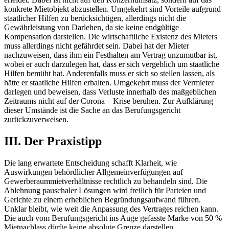
konkrete Mietobjekt abzustellen. Umgekehrt sind Vorteile aufgrund
staatlicher Hilfen zu berücksichtigen, allerdings nicht die
Gewährleistung von Darlehen, da sie keine endgültige
Kompensation darstellen. Die wirtschaftliche Existenz des Mieters
muss allerdings nicht gefährdet sein. Dabei hat der Mieter
nachzuweisen, dass ihm ein Festhalten am Vertrag unzumutbar ist,
wobei er auch darzulegen hat, dass er sich vergeblich um staatliche
Hilfen bemüht hat. Anderenfalls muss er sich so stellen lassen, als
hätte er staatliche Hilfen erhalten. Umgekehrt muss der Vermieter
darlegen und beweisen, dass Verluste innerhalb des maßgeblichen
Zeitraums nicht auf der Corona – Krise beruhen. Zur Aufklärung
dieser Umstände ist die Sache an das Berufungsgericht
zurückzuverweisen.
III. Der Praxistipp
Die lang erwartete Entscheidung schafft Klarheit, wie
Auswirkungen behördlicher Allgemeinverfügungen auf
Gewerberaummietverhältnisse rechtlich zu behandeln sind. Die
Ablehnung pauschaler Lösungen wird freilich für Parteien und
Gerichte zu einem erheblichen Begründungsaufwand führen.
Unklar bleibt, wie weit die Anpassung des Vertrages reichen kann.
Die auch vom Berufungsgericht ins Auge gefasste Marke von 50 %
Mietnachlass dürfte keine absolute Grenze darstellen.