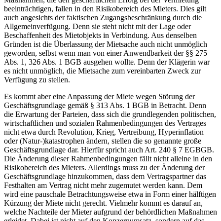
beeinträchtigen, fallen in den Risikobereich des Mieters. Dies gilt
auch angesichts der faktischen Zugangsbeschränkung durch die
Allgemeinverfügung. Denn sie steht nicht mit der Lage oder
Beschaffenheit des Mietobjekts in Verbindung. Aus denselben
Gründen ist die Überlassung der Mietsache auch nicht unmöglich
geworden, selbst wenn man von einer Anwendbarkeit der §§ 275
Abs. 1, 326 Abs. 1 BGB ausgehen wollte. Denn der Klägerin war
es nicht unmöglich, die Mietsache zum vereinbarten Zweck zur
Verfügung zu stellen.
Es kommt aber eine Anpassung der Miete wegen Störung der
Geschäftsgrundlage gemäß § 313 Abs. 1 BGB in Betracht. Denn
die Erwartung der Parteien, dass sich die grundlegenden politischen,
wirtschaftlichen und sozialen Rahmenbedingungen des Vertrages
nicht etwa durch Revolution, Krieg, Vertreibung, Hyperinflation
oder (Natur-)katastrophen ändern, stellen die so genannte große
Geschäftsgrundlage dar. Hierfür spricht auch Art. 240 § 7 EGBGB.
Die Änderung dieser Rahmenbedingungen fällt nicht alleine in den
Risikobereich des Mieters. Allerdings muss zu der Änderung der
Geschäftsgrundlage hinzukommen, dass dem Vertragspartner das
Festhalten am Vertrag nicht mehr zugemutet werden kann. Dem
wird eine pauschale Betrachtungsweise etwa in Form einer hälftigen
Kürzung der Miete nicht gerecht. Vielmehr kommt es darauf an,
welche Nachteile der Mieter aufgrund der behördlichen Maßnahmen
erleidet. Dabei ist nicht auf den Konzernumsatz, sondern auf das