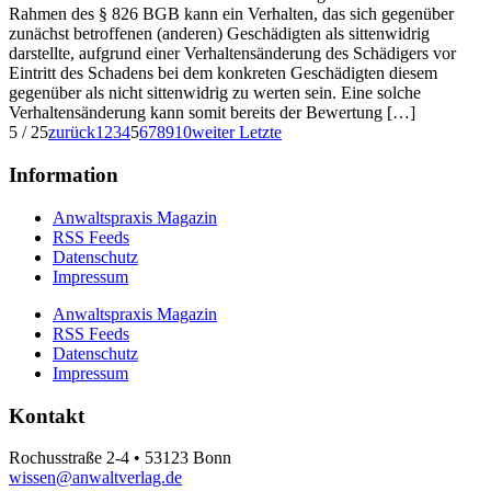
Rahmen des § 826 BGB kann ein Verhalten, das sich gegenüber
zunächst betroffenen (anderen) Geschädigten als sittenwidrig
darstellte, aufgrund einer Verhaltensänderung des Schädigers vor
Eintritt des Schadens bei dem konkreten Geschädigten diesem
gegenüber als nicht sittenwidrig zu werten sein. Eine solche
Verhaltensänderung kann somit bereits der Bewertung […]
5 / 25
zurück
1
2
3
4
5
6
7
8
9
10
weiter
Letzte
Information
Anwaltspraxis Magazin
RSS Feeds
Datenschutz
Impressum
Anwaltspraxis Magazin
RSS Feeds
Datenschutz
Impressum
Kontakt
Rochusstraße 2-4 • 53123 Bonn
wissen@anwaltverlag.de