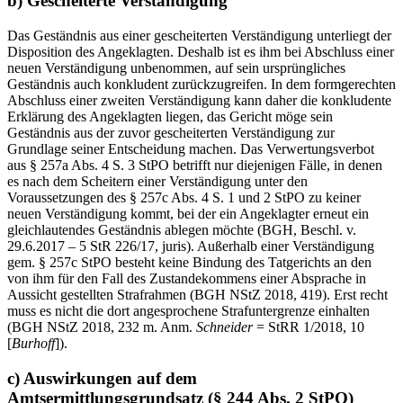
b) Gescheiterte Verständigung
Das Geständnis aus einer gescheiterten Verständigung unterliegt der
Disposition des Angeklagten. Deshalb ist es ihm bei Abschluss einer
neuen Verständigung unbenommen, auf sein ursprüngliches
Geständnis auch konkludent zurückzugreifen. In dem formgerechten
Abschluss einer zweiten Verständigung kann daher die konkludente
Erklärung des Angeklagten liegen, das Gericht möge sein
Geständnis aus der zuvor gescheiterten Verständigung zur
Grundlage seiner Entscheidung machen. Das Verwertungsverbot
aus § 257a Abs. 4 S. 3 StPO betrifft nur diejenigen Fälle, in denen
es nach dem Scheitern einer Verständigung unter den
Voraussetzungen des § 257c Abs. 4 S. 1 und 2 StPO zu keiner
neuen Verständigung kommt, bei der ein Angeklagter erneut ein
gleichlautendes Geständnis ablegen möchte (BGH, Beschl. v.
29.6.2017 – 5 StR 226/17, juris). Außerhalb einer Verständigung
gem. § 257c StPO besteht keine Bindung des Tatgerichts an den
von ihm für den Fall des Zustandekommens einer Absprache in
Aussicht gestellten Strafrahmen (BGH NStZ 2018, 419). Erst recht
muss es nicht die dort angesprochene Strafuntergrenze einhalten
(BGH NStZ 2018, 232 m. Anm.
Schneider
= StRR 1/2018, 10
[
Burhoff
]).
c) Auswirkungen auf dem
Amtsermittlungsgrundsatz (§ 244 Abs. 2 StPO)