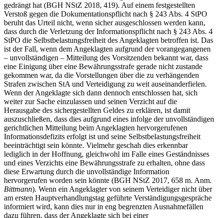
gedrängt hat (BGH NStZ 2018, 419). Auf einem festgestellten
Verstoß gegen die Dokumentationspflicht nach § 243 Abs. 4 StPO
beruht das Urteil nicht, wenn sicher ausgeschlossen werden kann,
dass durch die Verletzung der Informationspflicht nach § 243 Abs. 4
StPO die Selbstbelastungsfreiheit des Angeklagten betroffen ist. Das
ist der Fall, wenn dem Angeklagten aufgrund der vorangegangenen
– unvollständigen – Mitteilung des Vorsitzenden bekannt war, dass
eine Einigung über eine Bewährungsstrafe gerade nicht zustande
gekommen war, da die Vorstellungen über die zu verhängenden
Strafen zwischen StA und Verteidigung zu weit auseinanderfielen.
Wenn der Angeklagte sich dann dennoch entschlossen hat, sich
weiter zur Sache einzulassen und seinen Verzicht auf die
Herausgabe des sichergestellten Geldes zu erklären, ist damit
auszuschließen, dass dies aufgrund eines infolge der unvollständigen
gerichtlichen Mitteilung beim Angeklagten hervorgerufenen
Informationsdefizits erfolgt ist und seine Selbstbelastungsfreiheit
beeinträchtigt sein könnte. Vielmehr geschah dies erkennbar
lediglich in der Hoffnung, gleichwohl im Falle eines Geständnisses
und eines Verzichts eine Bewährungsstrafe zu erhalten, ohne dass
diese Erwartung durch die unvollständige Information
hervorgerufen worden sein könnte (BGH NStZ 2017, 658 m. Anm.
Bittmann
). Wenn ein Angeklagter von seinem Verteidiger nicht über
am ersten Hauptverhandlungstag geführte Verständigungsgespräche
informiert wird, kann dies nur in eng begrenzten Ausnahmefällen
dazu führen, dass der Angeklagte sich bei einer