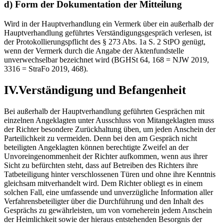
d) Form der Dokumentation der Mitteilung
Wird in der Hauptverhandlung ein Vermerk über ein außerhalb der
Hauptverhandlung geführtes Verständigungsgespräch verlesen, ist
der Protokollierungspflicht des § 273 Abs. 1a S. 2 StPO genügt,
wenn der Vermerk durch die Angabe der Aktenfundstelle
unverwechselbar bezeichnet wird (BGHSt 64, 168 = NJW 2019,
3316 = StraFo 2019, 468).
IV.Verständigung und Befangenheit
Bei außerhalb der Hauptverhandlung geführten Gesprächen mit
einzelnen Angeklagten unter Ausschluss von Mitangeklagten muss
der Richter besondere Zurückhaltung üben, um jeden Anschein der
Parteilichkeit zu vermeiden. Denn bei den am Gespräch nicht
beteiligten Angeklagten können berechtigte Zweifel an der
Unvoreingenommenheit der Richter aufkommen, wenn aus ihrer
Sicht zu befürchten steht, dass auf Betreiben des Richters ihre
Tatbeteiligung hinter verschlossenen Türen und ohne ihre Kenntnis
gleichsam mitverhandelt wird. Dem Richter obliegt es in einem
solchen Fall, eine umfassende und unverzügliche Information aller
Verfahrensbeteiligter über die Durchführung und den Inhalt des
Gesprächs zu gewährleisten, um von vorneherein jedem Anschein
der Heimlichkeit sowie der hieraus entstehenden Besorgnis der