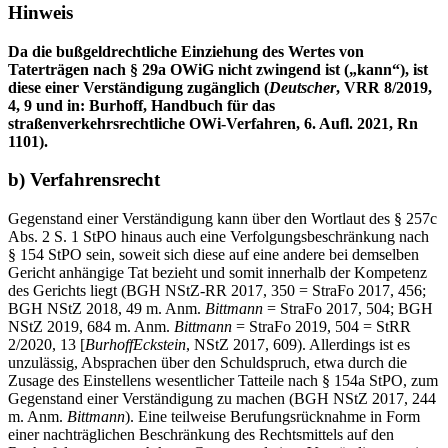
Hinweis
Da die bußgeldrechtliche Einziehung des Wertes von
Taterträgen nach § 29a OWiG nicht zwingend ist („kann“), ist
diese einer Verständigung zugänglich (
Deutscher
, VRR 8/2019,
4, 9 und in: Burhoff, Handbuch für das
straßenverkehrsrechtliche OWi-Verfahren, 6. Aufl. 2021, Rn
1101).
b) Verfahrensrecht
Gegenstand einer Verständigung kann über den Wortlaut des § 257c
Abs. 2 S. 1 StPO hinaus auch eine Verfolgungsbeschränkung nach
§ 154 StPO sein, soweit sich diese auf eine andere bei demselben
Gericht anhängige Tat bezieht und somit innerhalb der Kompetenz
des Gerichts liegt (BGH NStZ-RR 2017, 350 = StraFo 2017, 456;
BGH NStZ 2018, 49 m. Anm.
Bittmann
= StraFo 2017, 504; BGH
NStZ 2019, 684 m. Anm.
Bittmann
= StraFo 2019, 504 = StRR
2/2020, 13 [
Burhoff
Eckstein
, NStZ 2017, 609). Allerdings ist es
unzulässig, Absprachen über den Schuldspruch, etwa durch die
Zusage des Einstellens wesentlicher Tatteile nach § 154a StPO, zum
Gegenstand einer Verständigung zu machen (BGH NStZ 2017, 244
m. Anm.
Bittmann
). Eine teilweise Berufungsrücknahme in Form
einer nachträglichen Beschränkung des Rechtsmittels auf den