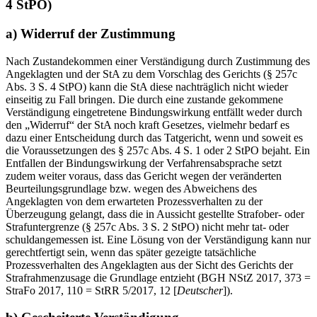
4 StPO)
a) Widerruf der Zustimmung
Nach Zustandekommen einer Verständigung durch Zustimmung des
Angeklagten und der StA zu dem Vorschlag des Gerichts (§ 257c
Abs. 3 S. 4 StPO) kann die StA diese nachträglich nicht wieder
einseitig zu Fall bringen. Die durch eine zustande gekommene
Verständigung eingetretene Bindungswirkung entfällt weder durch
den „Widerruf“ der StA noch kraft Gesetzes, vielmehr bedarf es
dazu einer Entscheidung durch das Tatgericht, wenn und soweit es
die Voraussetzungen des § 257c Abs. 4 S. 1 oder 2 StPO bejaht. Ein
Entfallen der Bindungswirkung der Verfahrensabsprache setzt
zudem weiter voraus, dass das Gericht wegen der veränderten
Beurteilungsgrundlage bzw. wegen des Abweichens des
Angeklagten von dem erwarteten Prozessverhalten zu der
Überzeugung gelangt, dass die in Aussicht gestellte Strafober- oder
Strafuntergrenze (§ 257c Abs. 3 S. 2 StPO) nicht mehr tat- oder
schuldangemessen ist. Eine Lösung von der Verständigung kann nur
gerechtfertigt sein, wenn das später gezeigte tatsächliche
Prozessverhalten des Angeklagten aus der Sicht des Gerichts der
Strafrahmenzusage die Grundlage entzieht (BGH NStZ 2017, 373 =
StraFo 2017, 110 = StRR 5/2017, 12 [
Deutscher
]).