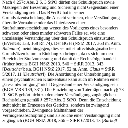
Nach § 257c Abs. 2 S. 3 StPO dürfen der Schuldspruch sowie
Maßregeln der Besserung und Sicherung nicht Gegenstand einer
Verständigung sein. Das BVerfG hat in seiner
Grundsatzentscheidung die Ansicht vertreten, eine Verständigung
über die Vornahme oder das Unterlassen einer
Strafrahmenverschiebung wegen des Vorliegens eines besonders
schweren oder eines minder schweren Falles sei wie eine
unzulässige Verständigung über den Schuldspruch einzustufen
(BVerfGE 133, 168 Rn 74). Der BGH (NStZ 2017, 363 m. Anm.
Bittmann
) meint hingegen, dies sei mit strafrechtsdogmatischen
Grundsätzen kaum in Einklang zu bringen, da es sich um den
Bereich der Strafzumessung und damit der Rechtsfolge handelt
(früher bereits BGH NStZ 2013, 540 = StRR 2013, 343
[
Deutscher
]: s.a. BGH NStZ 2017, 52 m. Anm.
Claus
= StRR
5/2017, 11 [
Deutscher
]). Die Anordnung der Unterbringung in
einem psychiatrischen Krankenhaus kann auch im Rahmen einer
„Gesamtwürdigung“ nicht Gegenstand einer Verständigung sein
(BGH VRS 139, 331). Die Einziehung von Taterträgen nach §§ 73
ff. StGB gehört nicht zu den einer Verständigung zugänglichen
Rechtsfolgen gemäß § 257c Abs. 2 StPO. Denn die Entscheidung
steht nicht im Ermessen des Gerichts, sondern ist zwingend
vorgeschrieben. Zwingende Maßnahmen der
Vermögensabschöpfung sind als solche einer Verständigung nicht
zugänglich (BGH NStZ 2018, 366 = StRR 6/2018, 13 [
Burhoff