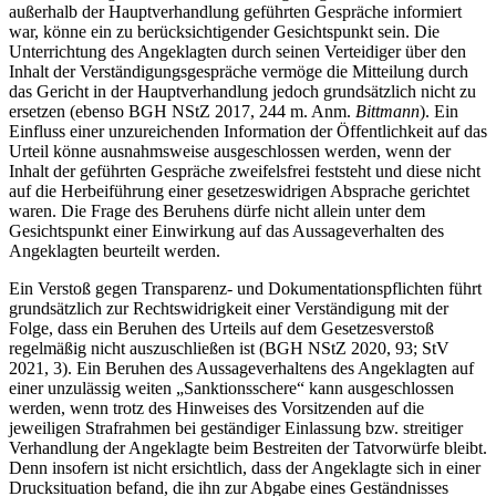
außerhalb der Hauptverhandlung geführten Gespräche informiert
war, könne ein zu berücksichtigender Gesichtspunkt sein. Die
Unterrichtung des Angeklagten durch seinen Verteidiger über den
Inhalt der Verständigungsgespräche vermöge die Mitteilung durch
das Gericht in der Hauptverhandlung jedoch grundsätzlich nicht zu
ersetzen (ebenso BGH NStZ 2017, 244 m. Anm.
Bittmann
). Ein
Einfluss einer unzureichenden Information der Öffentlichkeit auf das
Urteil könne ausnahmsweise ausgeschlossen werden, wenn der
Inhalt der geführten Gespräche zweifelsfrei feststeht und diese nicht
auf die Herbeiführung einer gesetzeswidrigen Absprache gerichtet
waren. Die Frage des Beruhens dürfe nicht allein unter dem
Gesichtspunkt einer Einwirkung auf das Aussageverhalten des
Angeklagten beurteilt werden.
Ein Verstoß gegen Transparenz- und Dokumentationspflichten führt
grundsätzlich zur Rechtswidrigkeit einer Verständigung mit der
Folge, dass ein Beruhen des Urteils auf dem Gesetzesverstoß
regelmäßig nicht auszuschließen ist (BGH NStZ 2020, 93; StV
2021, 3). Ein Beruhen des Aussageverhaltens des Angeklagten auf
einer unzulässig weiten „Sanktionsschere“ kann ausgeschlossen
werden, wenn trotz des Hinweises des Vorsitzenden auf die
jeweiligen Strafrahmen bei geständiger Einlassung bzw. streitiger
Verhandlung der Angeklagte beim Bestreiten der Tatvorwürfe bleibt.
Denn insofern ist nicht ersichtlich, dass der Angeklagte sich in einer
Drucksituation befand, die ihn zur Abgabe eines Geständnisses