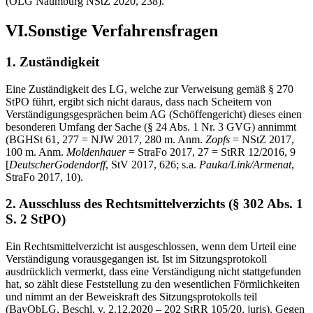
(OLG Naumburg NStZ 2020, 238).
VI.Sonstige Verfahrensfragen
1. Zuständigkeit
Eine Zuständigkeit des LG, welche zur Verweisung gemäß § 270
StPO führt, ergibt sich nicht daraus, dass nach Scheitern von
Verständigungsgesprächen beim AG (Schöffengericht) dieses einen
besonderen Umfang der Sache (§ 24 Abs. 1 Nr. 3 GVG) annimmt
(BGHSt 61, 277 = NJW 2017, 280 m. Anm.
Zopfs
= NStZ 2017,
100 m. Anm.
Moldenhauer
= StraFo 2017, 27 = StRR 12/2016, 9
[
Deutscher
Godendorff
, StV 2017, 626; s.a.
Pauka/Link/Armenat
,
StraFo 2017, 10).
2. Ausschluss des Rechtsmittelverzichts (§ 302 Abs. 1
S. 2 StPO)
Ein Rechtsmittelverzicht ist ausgeschlossen, wenn dem Urteil eine
Verständigung vorausgegangen ist. Ist im Sitzungsprotokoll
ausdrücklich vermerkt, dass eine Verständigung nicht stattgefunden
hat, so zählt diese Feststellung zu den wesentlichen Förmlichkeiten
und nimmt an der Beweiskraft des Sitzungsprotokolls teil
(BayObLG, Beschl. v. 2.12.2020 – 202 StRR 105/20, juris). Gegen