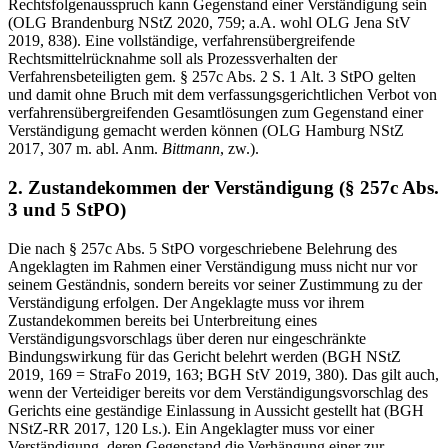
Rechtsfolgenausspruch kann Gegenstand einer Verständigung sein
(OLG Brandenburg NStZ 2020, 759; a.A. wohl OLG Jena StV
2019, 838). Eine vollständige, verfahrensübergreifende
Rechtsmittelrücknahme soll als Prozessverhalten der
Verfahrensbeteiligten gem. § 257c Abs. 2 S. 1 Alt. 3 StPO gelten
und damit ohne Bruch mit dem verfassungsgerichtlichen Verbot von
verfahrensübergreifenden Gesamtlösungen zum Gegenstand einer
Verständigung gemacht werden können (OLG Hamburg NStZ
2017, 307 m. abl. Anm.
Bittmann
, zw.).
2. Zustandekommen der Verständigung (§ 257c Abs.
3 und 5 StPO)
Die nach § 257c Abs. 5 StPO vorgeschriebene Belehrung des
Angeklagten im Rahmen einer Verständigung muss nicht nur vor
seinem Geständnis, sondern bereits vor seiner Zustimmung zu der
Verständigung erfolgen. Der Angeklagte muss vor ihrem
Zustandekommen bereits bei Unterbreitung eines
Verständigungsvorschlags über deren nur eingeschränkte
Bindungswirkung für das Gericht belehrt werden (BGH NStZ
2019, 169 = StraFo 2019, 163; BGH StV 2019, 380). Das gilt auch,
wenn der Verteidiger bereits vor dem Verständigungsvorschlag des
Gerichts eine geständige Einlassung in Aussicht gestellt hat (BGH
NStZ-RR 2017, 120 Ls.). Ein Angeklagter muss vor einer
Verständigung, deren Gegenstand die Verhängung einer zur