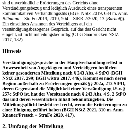
sind unverbindliche Erörterungen des Gerichts ohne
Verständigungsbezug und lediglich Ausdruck eines transparenten
kommunikativen Verhandlungsstils (BGH NStZ 2019, 684 m. Anm.
Bittmann
= StraFo 2019, 2019, 504 = StRR 2/2020, 13 [
Burhoff
]).
Ein einseitiges Ansinnen des Verteidigers auf ein
verständigungsbezogenes Gespräch, auf das das Gericht nicht
eingeht, ist nicht mitteilungsbedürftig (OLG Saarbrücken NStZ
2017, 182).
Hinweis
Verständigungsgespräche in der Hauptverhandlung selbst in
Anwesenheit von Angeklagten und Verteidigern bedürfen
keiner gesonderten Mitteilung nach § 243 Abs. 4 StPO (BGH
NStZ 2017, 299; BGH wistra 2017, 446). Kommt es nach deren
Beginn außerhalb zu Erörterungen gemäß §§ 202a, 212 StPO,
deren Gegenstand die Möglichkeit einer Verständigung i.S.v. §
257c StPO ist, hat der Vorsitzende nach § 243 Abs. 4 S. 2 StPO
das und deren wesentlichen Inhalt bekanntzugeben. Die
Mitteilungspflicht besteht erst recht, wenn die Erörterungen zu
einer Einigung geführt haben (BGH NStZ 2021, 310 m. Anm.
Knauer/Pretsch = StraFo 2020, 417).
2. Umfang der Mitteilung