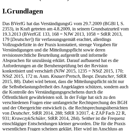
I.Grundlagen
Das BVerfG hat das VerständigungsG vom 29.7.2009 (BGBl I, S.
2353), in Kraft getreten am 4.8.2009, in seinem Grundsatzurteil vom
19.3.2013 (BVerfGE 133, 168 = NJW 2013, 1058 = StRR 2013,
179 [
Deutscher
]) für verfassungsgemäß erachtet, allerdings
Vollzugsdefizite in der Praxis konstatiert, strenge Vorgaben für
Verständigungen und die Mitteilungspflicht sowie deren
revisionsrechtliche Beurteilung aufgestellt und informelle
Absprachen für unzulässig erklärt. Darauf aufbauend hat es die
Anforderungen an die Beruhensprüfung bei der Revision
konkretisiert und verschärft (NJW 2015, 1235 = NStZ 2015, 170;
NStZ 2015, 172 m. Anm.
Knauer/Pretsch
, Bespr.
Deutscher
, StRR
2015, 88). Dabei wird betont, dass die Mitteilungspflicht nicht nur
die Selbstbelastungsfreiheit des Angeklagten schützen, sondern auch
die Kontrolle des Verständigungsgeschehens durch die
Öffentlichkeit gewährleisten soll. In der Folge hat sich zu den
verschiedenen Fragen eine umfangreiche Rechtsprechung des BGH
und der Obergerichte entwickelt (s. die Rechtsprechungsübersichten
von
Deutscher
, StRR 2014, 288; StRR 3/2017, 4; ZAP Fach 22 R,
931;
Krawczyk/Schüler
, StRR 2014, 284). Seither ist die Frequenz
einschlägiger Entscheidungen kleiner geworden. Die für die Praxis
wesentlichen Fragen scheinen geklärt. Hier wird im Anschluss an