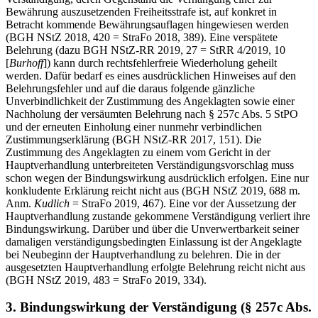
Bewährung auszusetzenden Freiheitsstrafe ist, auf konkret in
Betracht kommende Bewährungsauflagen hingewiesen werden
(BGH NStZ 2018, 420 = StraFo 2018, 389). Eine verspätete
Belehrung (dazu BGH NStZ-RR 2019, 27 = StRR 4/2019, 10
[
Burhoff
]) kann durch rechtsfehlerfreie Wiederholung geheilt
werden. Dafür bedarf es eines ausdrücklichen Hinweises auf den
Belehrungsfehler und auf die daraus folgende gänzliche
Unverbindlichkeit der Zustimmung des Angeklagten sowie einer
Nachholung der versäumten Belehrung nach § 257c Abs. 5 StPO
und der erneuten Einholung einer nunmehr verbindlichen
Zustimmungserklärung (BGH NStZ-RR 2017, 151). Die
Zustimmung des Angeklagten zu einem vom Gericht in der
Hauptverhandlung unterbreiteten Verständigungsvorschlag muss
schon wegen der Bindungswirkung ausdrücklich erfolgen. Eine nur
konkludente Erklärung reicht nicht aus (BGH NStZ 2019, 688 m.
Anm.
Kudlich
= StraFo 2019, 467). Eine vor der Aussetzung der
Hauptverhandlung zustande gekommene Verständigung verliert ihre
Bindungswirkung. Darüber und über die Unverwertbarkeit seiner
damaligen verständigungsbedingten Einlassung ist der Angeklagte
bei Neubeginn der Hauptverhandlung zu belehren. Die in der
ausgesetzten Hauptverhandlung erfolgte Belehrung reicht nicht aus
(BGH NStZ 2019, 483 = StraFo 2019, 334).
3. Bindungswirkung der Verständigung (§ 257c Abs.