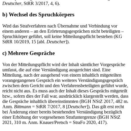
Deutscher
, StRR 3/2017, 4, 6).
b) Wechsel des Spruchkörpers
Wird das Strafverfahren nach Übernahme und Verbindung vor
einem anderen – an den Erörterungsgesprächen nicht beteiligten –
Spruchkörper geführt, soll keine Mitteilungspflicht bestehen (KG
StRR 10/2019, 15 [abl.
Deutscher
]).
c) Mehrere Gespräche
Von der Mitteilungspflicht wird der Inhalt sämtlicher Vorgespräche
umfasst, die auf eine Verständigung ausgerichtet sind. Eine
Mitteilung, nach der ausgehend von einem inhaltlich mitgeteilten
vorangegangenen Gespräch ein weiteres Verständigungsgespräch
zwischen dem Gericht und den Verfahrensbeteiligten geführt wurde,
reicht nicht aus. Es muss auch der Inhalt dieses Gesprächs mitgeteilt
bzw., sofern dies der Fall war, ausdrücklich klargestellt werden, dass
die Gespräche inhaltlich übereinstimmten (BGH NStZ 2017, 482 m.
Anm.
Bittmann
= StRR 7/2017, 8 [
Deutscher
]). Das gilt erst recht
bei Änderung einer bereits bestehenden Verständigung bezüglich
einer Erhöhung der vorgesehenen Strafuntergrenze (BGH NStZ
2021, 310 m. Anm. Knauer/Pretsch = StraFo 2020, 417).