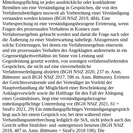
Mitteilungspflichtig ist jedes ausdrückliche oder konkludente
Bemühen um eine Verständigung in Gesprächen, die von den
Verfahrensbeteiligten insoweit als Vorbereitung einer Verständigung
verstanden werden können (BGH NStZ 2019, 484). Eine
Vorbesprechung ist eine verständigungsbezogene Erörterung, wenn
Fragen des prozessualen Verhaltens in Konnex zum
Verfahrensergebnis gebracht werden und damit die Frage nach oder
die Äußerung zu einer Straferwartung naheliegt. Abzugrenzen sind
solche Erörterungen, bei denen ein Verfahrensergebnis einerseits
und ein prozessuales Verhalten des Angeklagten andererseits in ein
Gegenseitigkeitsverhältnis im Sinne von Leistung und
Gegenleistung gesetzt werden, von sonstigen verfahrensfördernden
Gesprächen, die nicht auf eine einvernehmliche
Verfahrenserledigung abzielen (BGH NStZ 2020, 237 m. Anm.
Bittmann
: auch BGH NStZ 2017, 596 m. Anm.
Bittmann
). Erörtern
der Gerichtsvorsitzende und der Verteidiger im Vorfeld der
Hauptverhandlung die Möglichkeit einer Beschränkung der
Anklagevorwürfe sowie die Haftfrage für den Fall der Ablegung
eines Geständnisses, liegt eine verständigungsbezogene
mitteilungspflichtige Unterredung vor (BGH NStZ 2021, 61 =
StraFo 2021, 29) Ein mitteilungspflichtiges Verständigungsgespräch
liegt auch bei einem Gespräch vor, bei dem während einer
Verhandlungsunterbrechung lediglich die StA, nicht jedoch auch das
Gericht selbst Strafober- und -untergrenzen benennt (BGH NStZ
2018, 487 m. Anm.
Bittmann
= StraFo 2018 198). Die