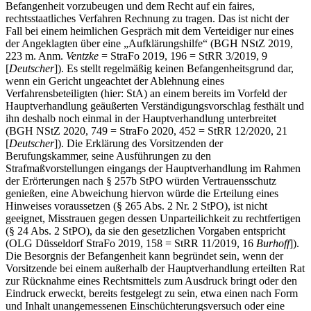
Befangenheit vorzubeugen und dem Recht auf ein faires,
rechtsstaatliches Verfahren Rechnung zu tragen. Das ist nicht der
Fall bei einem heimlichen Gespräch mit dem Verteidiger nur eines
der Angeklagten über eine „Aufklärungshilfe“ (BGH NStZ 2019,
223 m. Anm.
Ventzke
= StraFo 2019, 196 = StRR 3/2019, 9
[
Deutscher
]). Es stellt regelmäßig keinen Befangenheitsgrund dar,
wenn ein Gericht ungeachtet der Ablehnung eines
Verfahrensbeteiligten (hier: StA) an einem bereits im Vorfeld der
Hauptverhandlung geäußerten Verständigungsvorschlag festhält und
ihn deshalb noch einmal in der Hauptverhandlung unterbreitet
(BGH NStZ 2020, 749 = StraFo 2020, 452 = StRR 12/2020, 21
[
Deutscher
]). Die Erklärung des Vorsitzenden der
Berufungskammer, seine Ausführungen zu den
Strafmaßvorstellungen eingangs der Hauptverhandlung im Rahmen
der Erörterungen nach § 257b StPO würden Vertrauensschutz
genießen, eine Abweichung hiervon würde die Erteilung eines
Hinweises voraussetzen (§ 265 Abs. 2 Nr. 2 StPO), ist nicht
geeignet, Misstrauen gegen dessen Unparteilichkeit zu rechtfertigen
(§ 24 Abs. 2 StPO), da sie den gesetzlichen Vorgaben entspricht
(OLG Düsseldorf StraFo 2019, 158 = StRR 11/2019, 16
Burhoff
]).
Die Besorgnis der Befangenheit kann begründet sein, wenn der
Vorsitzende bei einem außerhalb der Hauptverhandlung erteilten Rat
zur Rücknahme eines Rechtsmittels zum Ausdruck bringt oder den
Eindruck erweckt, bereits festgelegt zu sein, etwa einen nach Form
und Inhalt unangemessenen Einschüchterungsversuch oder eine