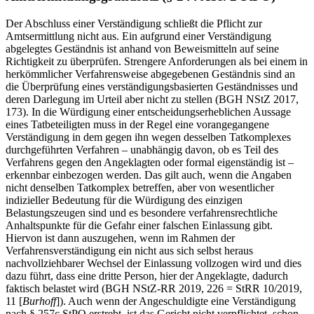
Der Abschluss einer Verständigung schließt die Pflicht zur
Amtsermittlung nicht aus. Ein aufgrund einer Verständigung
abgelegtes Geständnis ist anhand von Beweismitteln auf seine
Richtigkeit zu überprüfen. Strengere Anforderungen als bei einem in
herkömmlicher Verfahrensweise abgegebenen Geständnis sind an
die Überprüfung eines verständigungsbasierten Geständnisses und
deren Darlegung im Urteil aber nicht zu stellen (BGH NStZ 2017,
173). In die Würdigung einer entscheidungserheblichen Aussage
eines Tatbeteiligten muss in der Regel eine vorangegangene
Verständigung in dem gegen ihn wegen desselben Tatkomplexes
durchgeführten Verfahren – unabhängig davon, ob es Teil des
Verfahrens gegen den Angeklagten oder formal eigenständig ist –
erkennbar einbezogen werden. Das gilt auch, wenn die Angaben
nicht denselben Tatkomplex betreffen, aber von wesentlicher
indizieller Bedeutung für die Würdigung des einzigen
Belastungszeugen sind und es besondere verfahrensrechtliche
Anhaltspunkte für die Gefahr einer falschen Einlassung gibt.
Hiervon ist dann auszugehen, wenn im Rahmen der
Verfahrensverständigung ein nicht aus sich selbst heraus
nachvollziehbarer Wechsel der Einlassung vollzogen wird und dies
dazu führt, dass eine dritte Person, hier der Angeklagte, dadurch
faktisch belastet wird (BGH NStZ-RR 2019, 226 = StRR 10/2019,
11 [
Burhoff
]). Auch wenn der Angeschuldigte eine Verständigung
nach § 257c StPO erstrebt, ist das Gericht nicht verpflichtet, schon