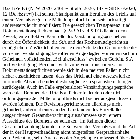
Das BVerfG (NJW 2020, 2461 = StraFo 2020, 147 = StRR 6/2020,
12 [
Deutscher
]) hat seinen Standpunkt zum Beruhen des Urteils auf
einem Verstoß gegen die Mitteilungspflicht einerseits bekräftigt,
andererseits leicht modifiziert: Die gesetzlichen Transparenz- und
Dokumentationspflichten nach § 243 Abs. 4 StPO dienten dem
Zweck, eine effektive Kontrolle des Verständigungsgeschehens
durch die Öffentlichkeit, die StA und das Rechtsmittelgericht zu
ermöglichen. Zusätzlich dienten sie dem Schutz der Grundrechte des
von einer Verständigung betroffenen Angeklagten vor einem sich im
Geheimen vollziehenden „Schulterschluss“ zwischen Gericht, StA
und Verteidigung. Bei einer Verletzung von Transparenz- und
Dokumentationspflichten werde sich in den meisten Fällen nicht
sicher ausschließen lassen, dass das Urteil auf eine gesetzwidrige
informelle Absprache oder diesbezügliche Gesprächsbemühungen
zurückgeht. Auch im Falle ergebnisloser Verständigungsgespräche
werde das Beruhen des Urteils auf einer fehlenden oder nicht
ordnungsgemäßen Mitteilung oftmals nicht sicher ausgeschlossen
werden können. Die Revisionsgerichte seien allerdings nicht
gehindert, aufgrund einer an den Umständen des Einzelfalles
ausgerichteten Gesamtbetrachtung ausnahmsweise zu einem
Ausschluss des Beruhens zu gelangen. Im Rahmen dieser
Gesamtbetrachtung könnten die Schwere des Verstoßes und die Art
der in der Hauptverhandlung nicht mitgeteilten Gesprächsinhalte
von Bedeutung sein. Auch dass der Angeklagte umfassend über die