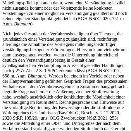
Mitteilungspflicht gilt auch dann, wenn eine Verständigung letztlich
nicht zustande kommt oder der Vorsitzende keine konkreten
Vorstellungen zu einer möglichen Verständigung geäußert und noch
keinen eigenen Standpunkt gebildet hat (BGH NStZ 2020, 751 m.
Anm.
Bittmann
).
Nicht jedes Gespräch der Verfahrensbeteiligten über Themen, die
grundsätzlich einer Verständigung zugänglich sind, rechtfertigt
allerdings die Annahme des Vorliegens mitteilungsbedürftiger
verständigungsbezogener Erörterungen. Hiervon kann vielmehr nur
dann ausgegangen werden, wenn die Unterredung hinreichend
deutlich den Verständigungsbezug in Gestalt einer
synallagmatischen Verknüpfung in Aussicht gestellter Handlungen
nach § 257c Abs. 2 S. 1 StPO erkennen lässt (BGH NStZ 2017,
658 m. Anm.
Bittmann
). Werden bei einem im Vorfeld oder neben
der Hauptverhandlung geführten Gespräch Fragen des prozessualen
Verhaltens mit dem Verfahrensergebnis in Zusammenhang gebracht,
liegt die Frage nach oder die Äußerung zu einer Straferwartung
nahe, weshalb ausdrücklich oder konkludent die Möglichkeit einer
Verständigung im Raum steht. Rechtsgespräche und Hinweise auf
die vorläufige Beurteilung der Beweislage oder die strafmildernde
Wirkung eines Geständnisses (BayObLG, Beschl. v. 2.12.2020,
2020 StRR 105/20, juris; OLG Zweibrücken NStZ 2021, 253)
sowie die Mitteilung einer Ober- und Untergrenze der nach dem
Verfahrensstand vorläufig zu erwartenden Strafe durch das Gericht