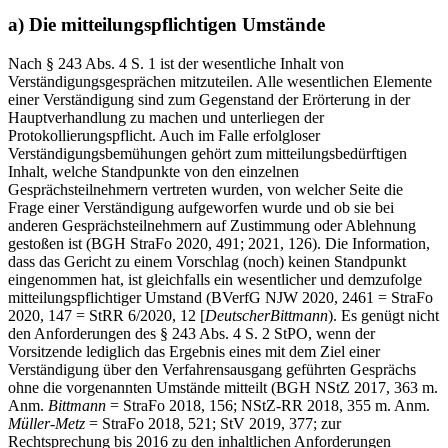
a) Die mitteilungspflichtigen Umstände
Nach § 243 Abs. 4 S. 1 ist der wesentliche Inhalt von
Verständigungsgesprächen mitzuteilen. Alle wesentlichen Elemente
einer Verständigung sind zum Gegenstand der Erörterung in der
Hauptverhandlung zu machen und unterliegen der
Protokollierungspflicht. Auch im Falle erfolgloser
Verständigungsbemühungen gehört zum mitteilungsbedürftigen
Inhalt, welche Standpunkte von den einzelnen
Gesprächsteilnehmern vertreten wurden, von welcher Seite die
Frage einer Verständigung aufgeworfen wurde und ob sie bei
anderen Gesprächsteilnehmern auf Zustimmung oder Ablehnung
gestoßen ist (BGH StraFo 2020, 491; 2021, 126). Die Information,
dass das Gericht zu einem Vorschlag (noch) keinen Standpunkt
eingenommen hat, ist gleichfalls ein wesentlicher und demzufolge
mitteilungspflichtiger Umstand (BVerfG NJW 2020, 2461 = StraFo
2020, 147 = StRR 6/2020, 12 [
Deutscher
Bittmann
). Es genügt nicht
den Anforderungen des § 243 Abs. 4 S. 2 StPO, wenn der
Vorsitzende lediglich das Ergebnis eines mit dem Ziel einer
Verständigung über den Verfahrensausgang geführten Gesprächs
ohne die vorgenannten Umstände mitteilt (BGH NStZ 2017, 363 m.
Anm.
Bittmann
= StraFo 2018, 156; NStZ-RR 2018, 355 m. Anm.
Müller-Metz
= StraFo 2018, 521; StV 2019, 377; zur
Rechtsprechung bis 2016 zu den inhaltlichen Anforderungen