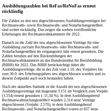
Ausbildungszahlen bei ReFas/ReNoFas erneut
rückläufig
Die Zahlen zu den
neu abgeschlossenen Ausbildungsverträgen
bei
Rechtsanwalts- sowie Rechtsanwalts- und Notarfachangestellten
sind weiter rückläufig. Das zeigen die soeben veröffentlichte
Erhebungen der Rechtsanwaltskammern für 2022.
Danach ist die Zahl der neu abgeschlossenen Verträge für eine
Ausbildung zur/zum
Rechtsanwalts-
oder
Rechtsanwalts- und
Notarfachangestellten
im vergangenen Jahr erneut gesunken. Die
Zahlen beruhen auf den Rückmeldungen der
Rechtsanwaltskammern an das Bundesinstitut für Berufsbildung
(BIBB) für
2022
. Das BIBB berücksichtigt dabei die
Ausbildungsverträge, die in der Zeit vom 1.10. des Vorjahres bis
zum 30.9. des Erhebungsjahres neu abgeschlossen wurden und zu
diesem Zeitpunkt auch noch bestanden haben.
Nach der aktuellen Statistik ist die Anzahl der neu abgeschlossenen
Ausbildungsverträge mit insgesamt
3.151
im Vergleich zum Vorjahr
(3.554) erneut gesunken (
–11,34 %
). In dem Ausbildungsberuf
Rechtsanwaltsfachangestellte/r
wurden
2.314
neue Verträge
abgeschlossen (Vorjahr: 2.570), in dem Ausbildungsberuf
Rechtsanwalts- und Notarfachangestellte/r
waren es
837
neue